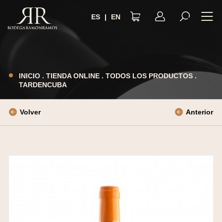
ES
|
EN
AVISO LEGAL
POLÍTICA DE PRIVACIDAD
INICIO
.
TIENDA ONLINE
.
TODOS LOS PRODUCTOS
.
TARDENCUBA
TÉRMINOS Y CONDICIONES
POLÍTICA DE COOKIES
Volver
Anterior
ACCESIBILIDAD