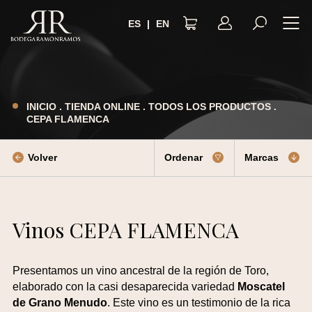
ES
|
EN
AVISO LEGAL
POLÍTICA DE PRIVACIDAD
INICIO
.
TIENDA ONLINE
.
TODOS LOS PRODUCTOS
.
CEPA FLAMENCA
TÉRMINOS Y CONDICIONES
POLÍTICA DE COOKIES
Volver
Ordenar
Marcas
ACCESIBILIDAD
Vinos CEPA FLAMENCA
Presentamos un vino ancestral de la región de Toro,
elaborado con la casi desaparecida variedad
Moscatel
de Grano Menudo
. Este vino es un testimonio de la rica