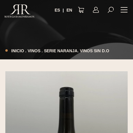
ES
|
EN
AVISO LEGAL
POLÍTICA DE PRIVACIDAD
INICIO
.
VINOS
.
SERIE NARANJA. VINOS SIN D.O
TÉRMINOS Y CONDICIONES
POLÍTICA DE COOKIES
ACCESIBILIDAD