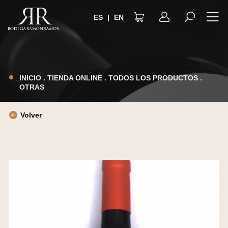
ES
|
EN
AVISO LEGAL
POLÍTICA DE PRIVACIDAD
INICIO
.
TIENDA ONLINE
.
TODOS LOS PRODUCTOS
.
OTRAS
TÉRMINOS Y CONDICIONES
POLÍTICA DE COOKIES
Volver
ACCESIBILIDAD