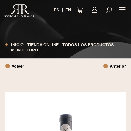
ES
|
EN
AVISO LEGAL
POLÍTICA DE PRIVACIDAD
INICIO
.
TIENDA ONLINE
.
TODOS LOS PRODUCTOS
.
MONTETORO
TÉRMINOS Y CONDICIONES
POLÍTICA DE COOKIES
Volver
Anterior
ACCESIBILIDAD