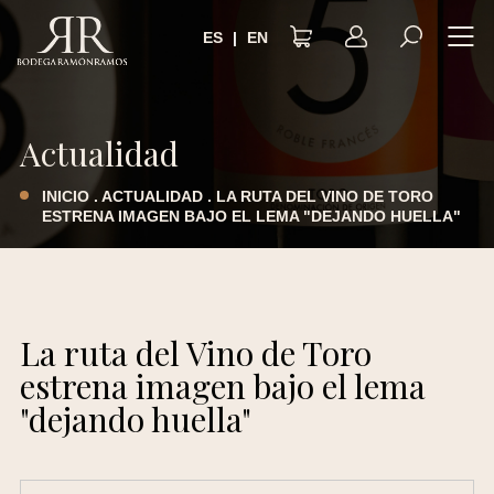
ES
|
EN
AVISO LEGAL
POLÍTICA DE PRIVACIDAD
Actualidad
TÉRMINOS Y CONDICIONES
INICIO
.
ACTUALIDAD
.
LA RUTA DEL VINO DE TORO
ESTRENA IMAGEN BAJO EL LEMA "DEJANDO HUELLA"
POLÍTICA DE COOKIES
ACCESIBILIDAD
La ruta del Vino de Toro
estrena imagen bajo el lema
"dejando huella"